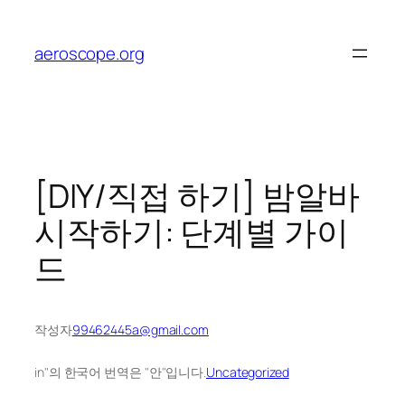
콘
텐
aeroscope.org
츠
로
바
로
가
기
[DIY/직접 하기] 밤알바
시작하기: 단계별 가이
드
작성자
99462445a@gmail.com
in"의 한국어 번역은 "안"입니다.
Uncategorized